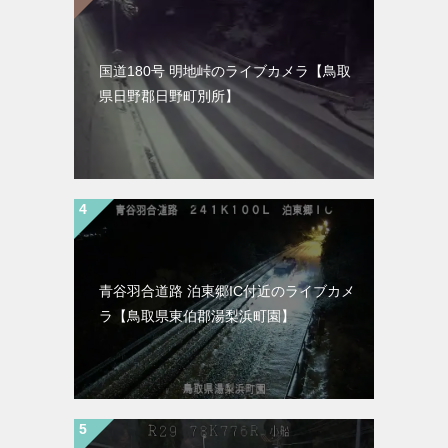
国道180号 明地峠のライブカメラ【鳥取
県日野郡日野町別所】
青谷羽合道路 泊東郷IC付近のライブカメ
ラ【鳥取県東伯郡湯梨浜町園】