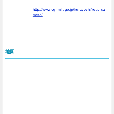
http://www.cgr.mlit.go.jp/kurayoshi/road-ca
mera/
地図