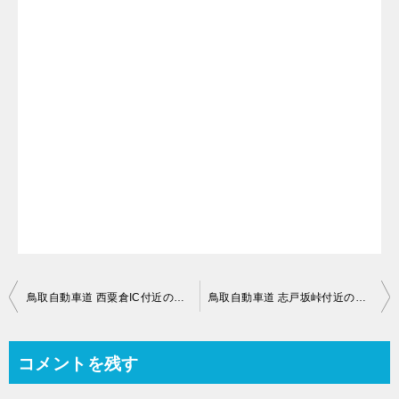
投
鳥取自動車道 西粟倉IC付近のライブカメラ【岡山県英田郡西粟倉村影石】
鳥取自動車道 志戸坂峠付近のライブカメラ【鳥取県八頭郡智頭町駒帰】
稿
ナ
コメントを残す
ビ