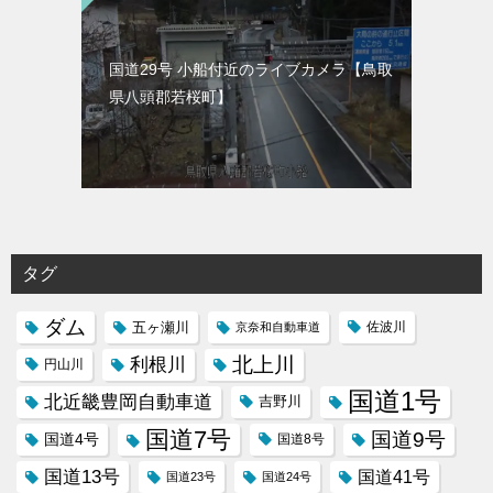
国道29号 小船付近のライブカメラ【鳥取
県八頭郡若桜町】
タグ
ダム
五ヶ瀬川
京奈和自動車道
佐波川
北上川
利根川
円山川
国道1号
北近畿豊岡自動車道
吉野川
国道7号
国道9号
国道4号
国道8号
国道13号
国道41号
国道23号
国道24号