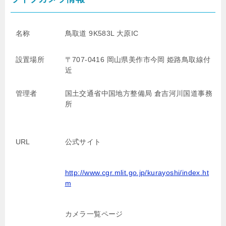
名称
鳥取道 9K583L 大原IC
設置場所
〒707-0416 岡山県美作市今岡 姫路鳥取線付
近
管理者
国土交通省中国地方整備局
倉吉河川国道事務
所
URL
公式サイト
http://www.cgr.mlit.go.jp/kurayoshi/index.ht
m
カメラ一覧ページ