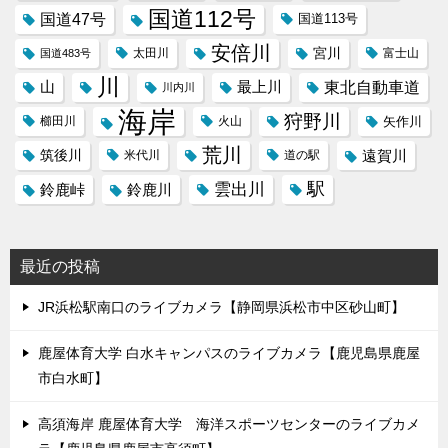
国道112号
国道47号
国道113号
安倍川
宮川
太田川
国道483号
富士山
川
東北自動車道
山
最上川
川内川
海岸
狩野川
櫛田川
火山
矢作川
荒川
筑後川
遠賀川
米代川
道の駅
駅
雲出川
鈴鹿峠
鈴鹿川
最近の投稿
JR浜松駅南口のライブカメラ【静岡県浜松市中区砂山町】
鹿屋体育大学 白水キャンパスのライブカメラ【鹿児島県鹿屋
市白水町】
高須海岸 鹿屋体育大学 海洋スポーツセンターのライブカメ