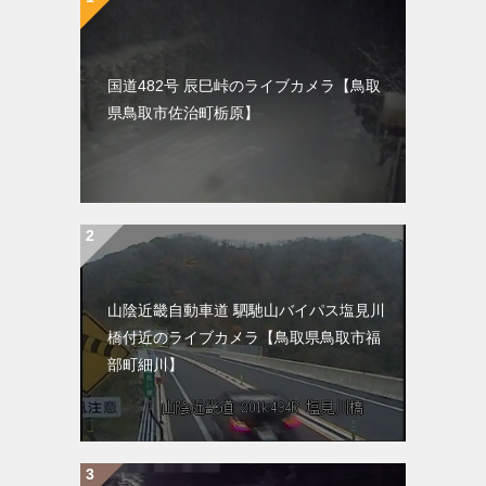
国道482号 辰巳峠のライブカメラ【鳥取
県鳥取市佐治町栃原】
山陰近畿自動車道 駟馳山バイパス塩見川
橋付近のライブカメラ【鳥取県鳥取市福
部町細川】