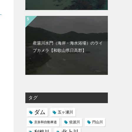
産湯川水門（海岸・海水浴場）のライ
ブカメラ【和歌山県日高郡】
タグ
ダム
五ヶ瀬川
京奈和自動車道
佐波川
円山川