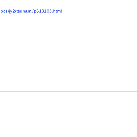
docs/jy2/tsunami/p613103.html