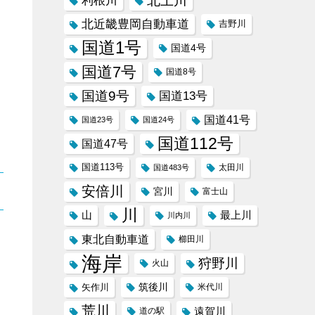
北上川
利根川
北近畿豊岡自動車道
吉野川
国道1号
国道4号
国道7号
国道8号
国道9号
国道13号
国道41号
国道23号
国道24号
国道112号
国道47号
国道113号
太田川
国道483号
安倍川
宮川
富士山
川
山
最上川
川内川
東北自動車道
櫛田川
海岸
狩野川
火山
筑後川
矢作川
米代川
荒川
遠賀川
道の駅