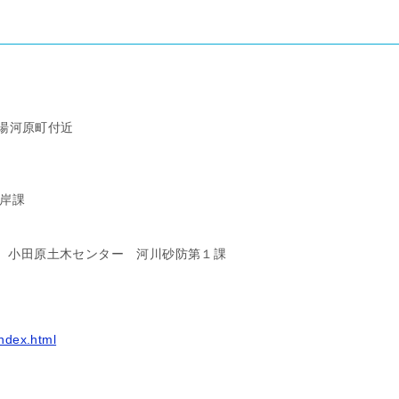
湯河原町付近
海岸課
 小田原土木センター 河川砂防第１課
index.html