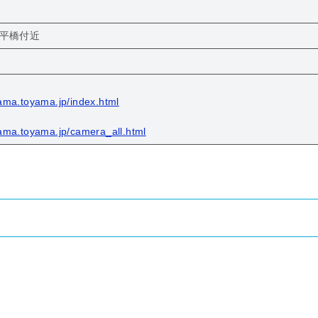
 平橋付近
ama.toyama.jp/index.html
ama.toyama.jp/camera_all.html