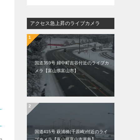
アクセス急上昇のライブカメラ
国道359号 婦中町吉谷付近のライブカ
メラ【富山県富山市】
国道415号 萩浦橋(千原崎)付近のライ
ブカメラ【富山県富山市草島】