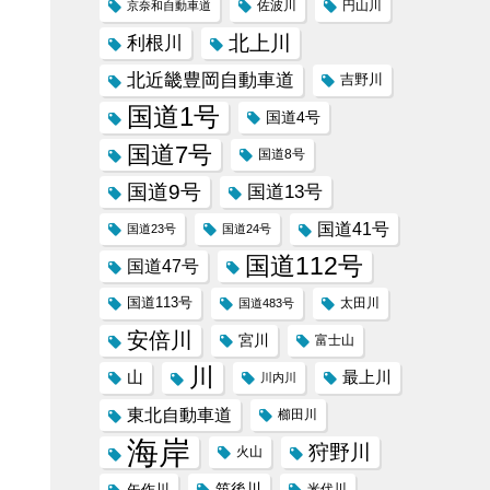
京奈和自動車道
佐波川
円山川
北上川
利根川
北近畿豊岡自動車道
吉野川
国道1号
国道4号
国道7号
国道8号
国道9号
国道13号
国道41号
国道23号
国道24号
国道112号
国道47号
国道113号
太田川
国道483号
安倍川
宮川
富士山
川
山
最上川
川内川
東北自動車道
櫛田川
海岸
狩野川
火山
筑後川
矢作川
米代川