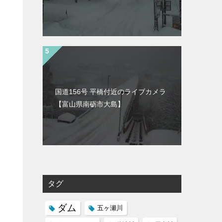
国道156号 平橋付近のライブカメラ
【富山県南砺市大島】
タグ
ダム
五ヶ瀬川